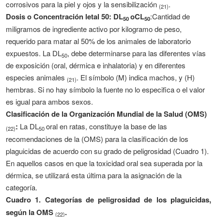
corrosivos para la piel y ojos y la sensibilización
.
(21)
Dosis o Concentración letal 50: DL
oCL
:Cantidad de
50
50
miligramos de ingrediente activo por kilogramo de peso,
requerido para matar al 50% de los animales de laboratorio
expuestos. La DL
, debe determinarse para las diferentes vías
50
de exposición (oral, dérmica e inhalatoria) y en diferentes
especies animales
. El símbolo (M) indica machos, y (H)
(21)
hembras. Si no hay símbolo la fuente no lo especifica o el valor
es igual para ambos sexos.
Clasificación de la Organización Mundial de la Salud (OMS)
:
La DL
oral en ratas, constituye la base de las
(22)
50
recomendaciones de la (OMS) para la clasificación de los
plaguicidas de acuerdo con su grado de peligrosidad (Cuadro 1).
En aquellos casos en que la toxicidad oral sea superada por la
dérmica, se utilizará esta última para la asignación de la
categoría.
Cuadro 1. Categorías de peligrosidad de los plaguicidas,
según la OMS
.
(22)