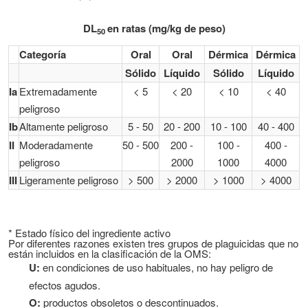
DL
en ratas (mg/kg de peso)
50
Categoría
Oral
Oral
Dérmica
Dérmica
Sólido
Líquido
Sólido
Líquido
Ia
Extremadamente
< 5
< 20
< 10
< 40
peligroso
Ib
Altamente peligroso
5 - 50
20 - 200
10 - 100
40 - 400
II
Moderadamente
50 - 500
200 -
100 -
400 -
peligroso
2000
1000
4000
III
Ligeramente peligroso
> 500
> 2000
> 1000
> 4000
* Estado físico del ingrediente activo
Por diferentes razones existen tres grupos de plaguicidas que no
están incluidos en la clasificación de la OMS:
U:
en condiciones de uso habituales, no hay peligro de
efectos agudos.
O:
productos obsoletos o descontinuados.