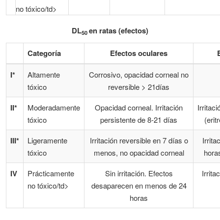
no tóxico/td>
DL
en ratas (efectos)
50
Categoría
Efectos oculares
I*
Altamente
Corrosivo, opacidad corneal no
tóxico
reversible > 21días
II*
Moderadamente
Opacidad corneal. Irritación
Irritac
tóxico
persistente de 8-21 días
(eri
III*
Ligeramente
Irritación reversible en 7 días o
Irrit
tóxico
menos, no opacidad corneal
hora
IV
Prácticamente
Sin irritación. Efectos
Irrita
no tóxico/td>
desaparecen en menos de 24
horas