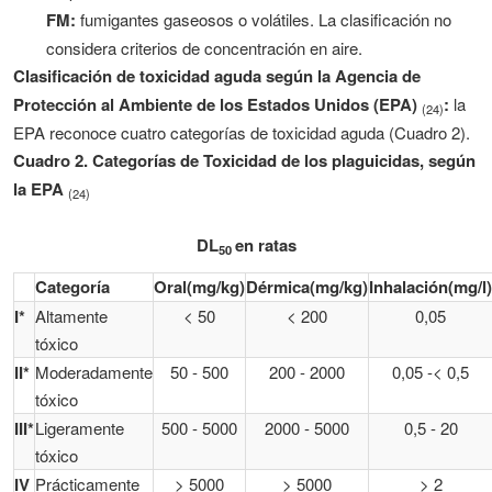
FM:
fumigantes gaseosos o volátiles. La clasificación no
considera criterios de concentración en aire.
Clasificación de toxicidad aguda según la Agencia de
Protección al Ambiente de los Estados Unidos (EPA)
:
la
(24)
EPA reconoce cuatro categorías de toxicidad aguda (Cuadro 2).
Cuadro 2. Categorías de Toxicidad de los plaguicidas, según
la EPA
(24)
DL
en ratas
50
Categoría
Oral(mg/kg)
Dérmica(mg/kg)
Inhalación(mg/l)
I*
Altamente
< 50
< 200
0,05
tóxico
II*
Moderadamente
50 - 500
200 - 2000
0,05 -< 0,5
tóxico
III*
Ligeramente
500 - 5000
2000 - 5000
0,5 - 20
tóxico
IV
Prácticamente
> 5000
> 5000
> 2