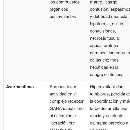
los compuestos
mareo, letargo,
orgánicos
confusión, espasmo
pentavalentes
y debilidad muscular,
hipotermia, delirio,
convulsiones,
necrosis tubular
aguda, arritmia
cardíaca, incremento
de las enzimas
hepáticas en la
sangre e ictericia
Avermectinas
Parecen tener
Hiperexcitabilidad,
actividad en el
temblores, pérdida d
complejo receptor
la coordinación y má
GABA/canal cloro,
tarde desarrolla una
al estimular la
ataxia y un efecto
liberación pre-
calmante parecido a
sináptica de
un coma