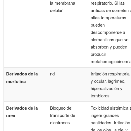
la membrana
respiratorio. Si las
celular
anilidas se someten 
altas temperaturas
pueden
descomponerse a
cloroanilinas que se
absorben y pueden
producir
metahemoglobinemi
Derivados de la
nd
Irritación respiratoria
y ocular, lagrimeo,
morfolina
hipersalivación y
temblores
Derivados de la
Bloqueo del
Toxicidad sistémica a
transporte de
ingerir grandes
urea
electrones
cantidades. Irritación
de los ojos, la piel y