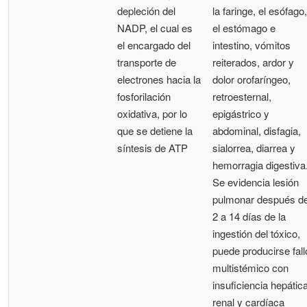
depleción del
la faringe, el esófago,
NADP, el cual es
el estómago e
el encargado del
intestino, vómitos
transporte de
reiterados, ardor y
electrones hacia la
dolor orofaríngeo,
fosforilación
retroesternal,
oxidativa, por lo
epigástrico y
que se detiene la
abdominal, disfagia,
síntesis de ATP
sialorrea, diarrea y
hemorragia digestiva
Se evidencia lesión
pulmonar después d
2 a 14 días de la
ingestión del tóxico,
puede producirse fall
multistémico con
insuficiencia hepática
renal y cardíaca