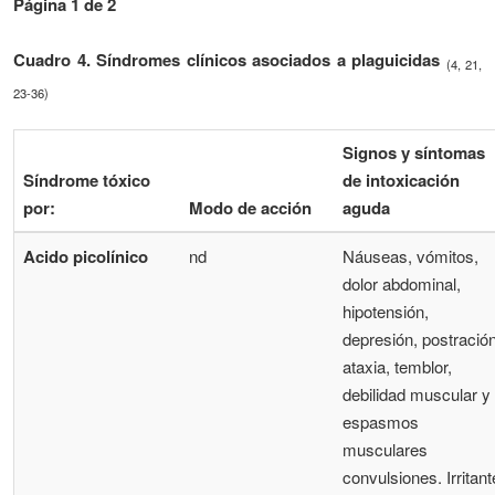
Página 1 de 2
Cuadro 4. Síndromes clínicos asociados a plaguicidas
(4, 21,
23-36)
Signos y síntomas
Síndrome tóxico
de intoxicación
por:
Modo de acción
aguda
Acido picolínico
nd
Náuseas, vómitos,
dolor abdominal,
hipotensión,
depresión, postración
ataxia, temblor,
debilidad muscular y
espasmos
musculares
convulsiones. Irritant