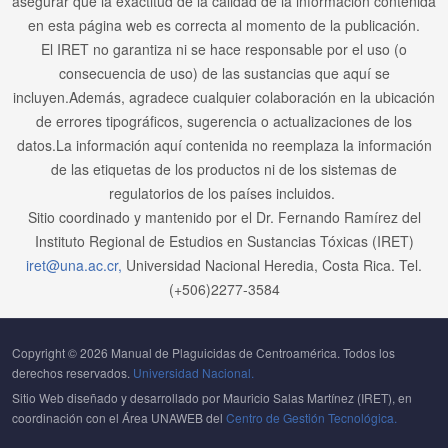
asegurar que la exactitud de la calidad de la información contenida
en esta página web es correcta al momento de la publicación.
El IRET no garantiza ni se hace responsable por el uso (o
consecuencia de uso) de las sustancias que aquí se
incluyen.Además, agradece cualquier colaboración en la ubicación
de errores tipográficos, sugerencia o actualizaciones de los
datos.La información aquí contenida no reemplaza la información
de las etiquetas de los productos ni de los sistemas de
regulatorios de los países incluidos.
Sitio coordinado y mantenido por el Dr. Fernando Ramírez del
Instituto Regional de Estudios en Sustancias Tóxicas (IRET)
iret@una.ac.cr,
Universidad Nacional Heredia, Costa Rica. Tel.
(+506)2277-3584
Copyright © 2026 Manual de Plaguicidas de Centroamérica. Todos los
derechos reservados.
Universidad Nacional.
Sitio Web diseñado y desarrollado por Mauricio Salas Martínez (IRET), en
coordinación con el Área UNAWEB del
Centro de Gestión Tecnológica.